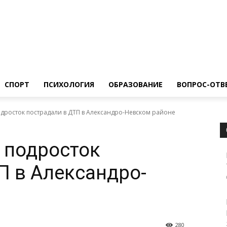
ество
Спорт
Психология
Образование
Вопрос-Ответ
СПОРТ
ПСИХОЛОГИЯ
ОБРАЗОВАНИЕ
ВОПРОС-ОТВ
одросток пострадали в ДТП в Александро-Невском районе
 подросток
П в Александро-
280