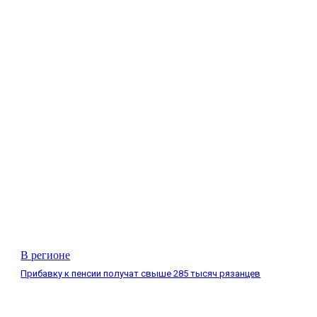
В регионе
Прибавку к пенсии получат свыше 285 тысяч рязанцев