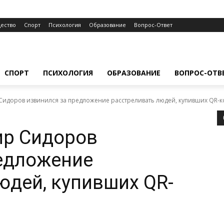
ество
Спорт
Психология
Образование
Вопрос-Ответ
СПОРТ
ПСИХОЛОГИЯ
ОБРАЗОВАНИЕ
ВОПРОС-ОТВ
Сидоров извинился за предложение расстреливать людей, купивших QR-
ир Сидоров
едложение
юдей, купивших QR-