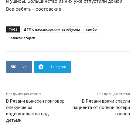
и ушибы. Большинство из них уже отпустили домой.
Все ребята – ростовские.
TAGS
ДТП с пассажирским автобусом
самбо
Солнечногорск
VK
Telegram
Предыдущая статья
Следующая статья
В Рязани вынесен приговор
В Рязани врачи спасли
опекунше за
пациента от полной потери
издевательства над
голоса
детьми