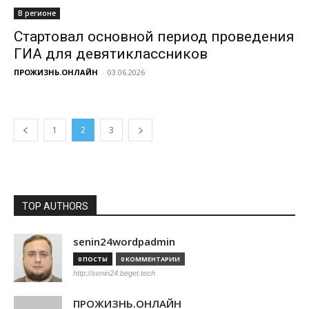
В регионе
Стартовал основной период проведения
ГИА для девятиклассников
ПРОЖИЗНЬ.ОНЛАЙН
-
03.06.2026
1
2
3
TOP AUTHORS
senin24wordpadmin
0 ПОСТЫ
0 КОММЕНТАРИИ
http://senin24.beget.tech
ПРОЖИЗНЬ.ОНЛАЙН