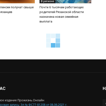
В регионе
 пенсии получат свыше
Почти 6 тысячам работающих
рязанцев
родителей Рязанской области
назначена новая семейная
выплата
НАС
Н
вое издание Прожизнь.Онлайн
ровая запись: Эл № ФС77-81208 от 08.06.2021 г.