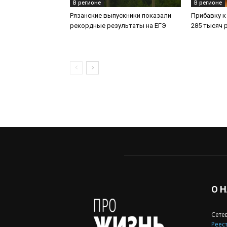
В регионе
В регионе
Рязанские выпускники показали
Прибавку к
рекордные результаты на ЕГЭ
285 тысяч 
О 
Сете
Реест