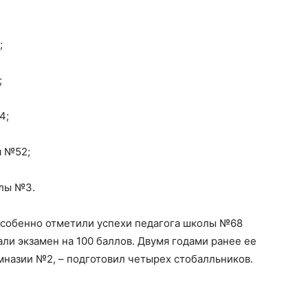
;
;
4;
я №52;
олы №3.
особенно отметили успехи педагога школы №68
али экзамен на 100 баллов. Двумя годами ранее ее
имназии №2, – подготовил четырех стобалльников.