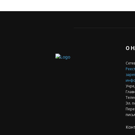
О 
Сете
Реест
заре
инфо
Учре
Глав
Теле
Эл. п
Пере
пись
Кон